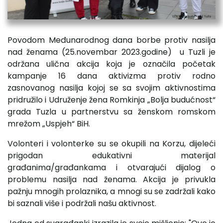
Povodom Međunarodnog dana borbe protiv nasilja
nad ženama (25.novembar 2023.godine) u Tuzli je
održana ulična akcija koja je označila početak
kampanje 16 dana aktivizma protiv rodno
zasnovanog nasilja kojoj se sa svojim aktivnostima
pridružilo i Udruženje žena Romkinja „Bolja budućnost“
grada Tuzla u partnerstvu sa ženskom romskom
mrežom „Uspjeh“ BiH.
Volonteri i volonterke su se okupili na Korzu, dijeleći
prigodan edukativni materijal
građanima/građankama i otvarajući dijalog o
problemu nasilja nad ženama. Akcija je privukla
pažnju mnogih prolaznika, a mnogi su se zadržali kako
bi saznali više i podržali našu aktivnost.