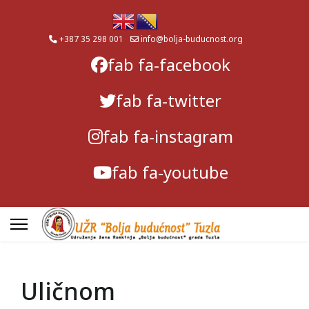
+387 35 298 001
info@bolja-buducnost.org
fab fa-facebook
fab fa-twitter
fab fa-instagram
fab fa-youtube
Uličnom