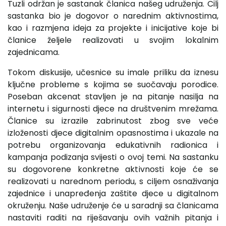
Tuzli održan je sastanak članica našeg udruženja. Cilj
sastanka bio je dogovor o narednim aktivnostima,
kao i razmjena ideja za projekte i inicijative koje bi
članice željele realizovati u svojim lokalnim
zajednicama.
Tokom diskusije, učesnice su imale priliku da iznesu
ključne probleme s kojima se suočavaju porodice.
Poseban akcenat stavljen je na pitanje nasilja na
internetu i sigurnosti djece na društvenim mrežama.
Članice su izrazile zabrinutost zbog sve veće
izloženosti djece digitalnim opasnostima i ukazale na
potrebu organizovanja edukativnih radionica i
kampanja podizanja svijesti o ovoj temi. Na sastanku
su dogovorene konkretne aktivnosti koje će se
realizovati u narednom periodu, s ciljem osnaživanja
zajednice i unapređenja zaštite djece u digitalnom
okruženju. Naše udruženje će u saradnji sa članicama
nastaviti raditi na riješavanju ovih važnih pitanja i