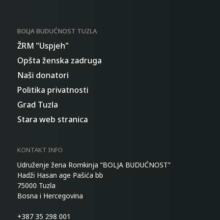
BOLJA BUDUĆNOST TUZLA
ŽRM "Uspjeh"
Opšta ženska zadruga
Naši donatori
Politika privatnosti
Grad Tuzla
Stara web stranica
KONTAKT INFO
Udruženje žena Romkinja “BOLJA BUDUĆNOST”
Hadži Hasan age Pašića bb
75000 Tuzla
Bosna i Hercegovina
+387 35 298 001