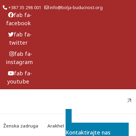
+387 35 298 001
info@bolja-buducnost.org
fab fa-
facebook
fab fa-
twitter
fab fa-
instagram
fab fa-
youtube
Ženska zadruga
Arakhel
Želite saznati više o našim projektima?
Kontaktirajte nas