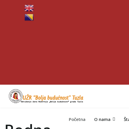
Početna
O nama
Št