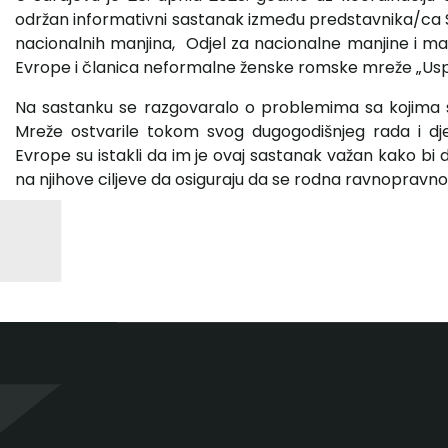
održan informativni sastanak između predstavnika/ca 
nacionalnih manjina, Odjel za nacionalne manjine i manj
Evrope i članica neformalne ženske romske mreže „Uspje
Na sastanku se razgovaralo o problemima sa kojima s
Mreže ostvarile tokom svog dugogodišnjeg rada i dj
Evrope su istakli da im je ovaj sastanak važan kako bi 
na njihove ciljeve da osiguraju da se rodna ravnoprav