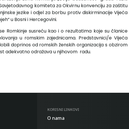
Savjetodavnog komiteta za Okvirnu konvenciju za zaštitu
inske jezike i odjel za borbu protiv diskirminacije Vijeća
h“ u Bosni i Hercegovini.
e Romkinje susreću kao i o rezultatima koje su članice
elovanja u romskim zajednicama. Predstavnici/e Vijeća
dobili doprinos od romskih ženskih organizacija s obzirom
nost adekvatno odražava u njihovom radu.
KORISNI LINKOVI
O nama