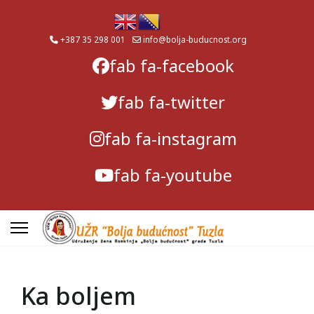
+387 35 298 001
info@bolja-buducnost.org
fab fa-facebook
fab fa-twitter
fab fa-instagram
fab fa-youtube
Ka boljem