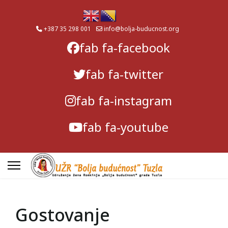
+387 35 298 001
info@bolja-buducnost.org
fab fa-facebook
fab fa-twitter
fab fa-instagram
fab fa-youtube
Gostovanje