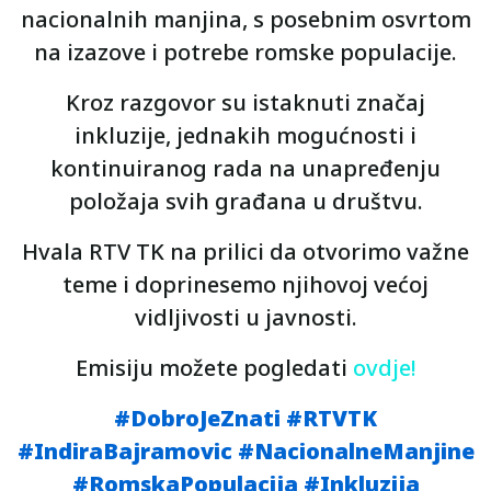
nacionalnih manjina, s posebnim osvrtom
na izazove i potrebe romske populacije.
Kroz razgovor su istaknuti značaj
inkluzije, jednakih mogućnosti i
kontinuiranog rada na unapređenju
položaja svih građana u društvu.
Hvala RTV TK na prilici da otvorimo važne
teme i doprinesemo njihovoj većoj
vidljivosti u javnosti.
Emisiju možete pogledati
ovdje!
#DobroJeZnati
#RTVTK
#IndiraBajramovic
#NacionalneManjine
#RomskaPopulacija
#Inkluzija