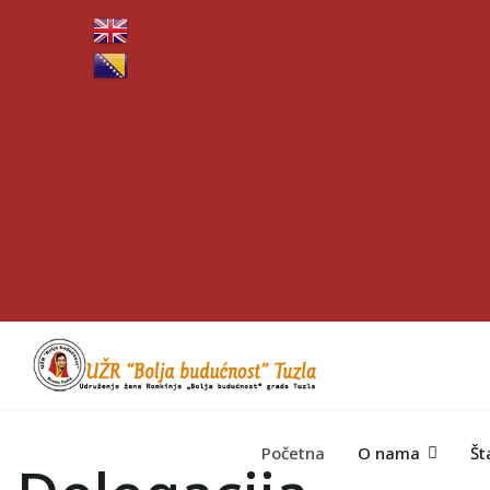
Početna
O nama
Št