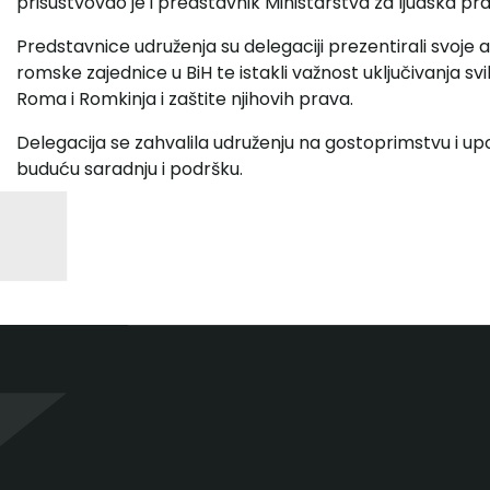
prisustvovao je i predstavnik Ministarstva za ljudska prav
Predstavnice udruženja su delegaciji prezentirali svoje a
romske zajednice u BiH te istakli važnost uključivanja s
Roma i Romkinja i zaštite njihovih prava.
Delegacija se zahvalila udruženju na gostoprimstvu i u
buduću saradnju i podršku.