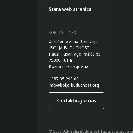
Stara web stranica
KONTAKT INFO
Udruženje žena Romkinja
“BOLJA BUDUĆNOST”
Hadži Hasan age Pašića bb
75000 Tuzla
Bosna i Hercegovina
+387 35 298 001
info@bolja-buducnost.org
Kontaktirajte nas
© 2026 UŽR Bolja Budućnost Tuzla, sva prava p