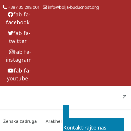
+387 35 298 001
info@bolja-buducnost.org
fab fa-
facebook
fab fa-
twitter
fab fa-
instagram
fab fa-
youtube
Ženska zadruga
Arakhel
Želite saznati više o našim projektima?
Kontaktirajte nas