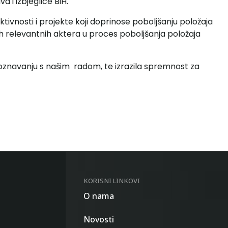
a i izbjeglice BiH.
ktivnosti i projekte koji doprinose poboljšanju položaja
vih relevantnih aktera u proces poboljšanja položaja
poznavanju s našim radom, te izrazila spremnost za
KORISNI LINKOVI
O nama
Novosti