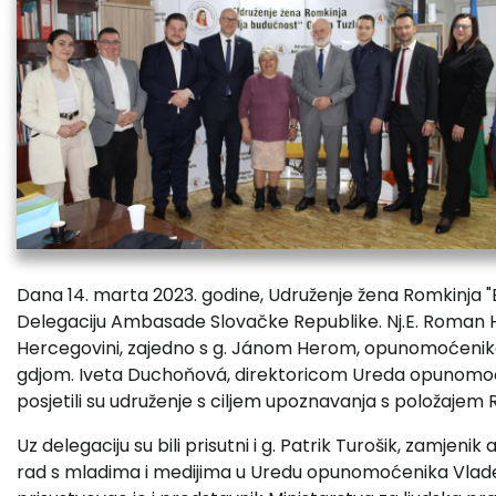
Dana 14. marta 2023. godine, Udruženje žena Romkinja "B
Delegaciju Ambasade Slovačke Republike. Nj.E. Roman 
Hercegovini, zajedno s g. Jánom Herom, opunomoćeniko
gdjom. Iveta Duchoňová, direktoricom Ureda opunomoć
posjetili su udruženje s ciljem upoznavanja s položajem 
Uz delegaciju su bili prisutni i g. Patrik Turošik, zamjen
rad s mladima i medijima u Uredu opunomoćenika Vlade