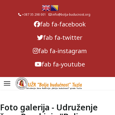
+387 35 298 001
info@bolja-buducnost.org
fab fa-facebook
fab fa-twitter
fab fa-instagram
fab fa-youtube
Foto galerija - Udruženje