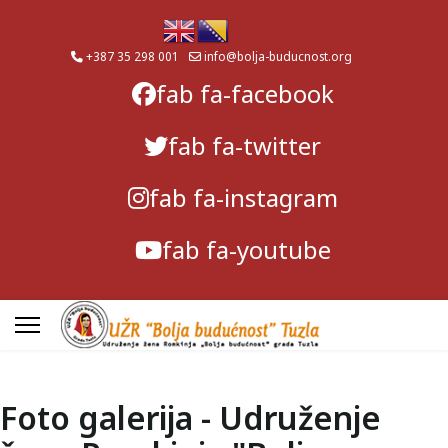
+387 35 298 001
info@bolja-buducnost.org
fab fa-facebook
fab fa-twitter
fab fa-instagram
fab fa-youtube
Foto galerija - Udruženje