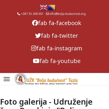
+387 35 298 001
info@bolja-buducnost.org
fab fa-facebook
fab fa-twitter
fab fa-instagram
fab fa-youtube
Foto galerija - Udruženje