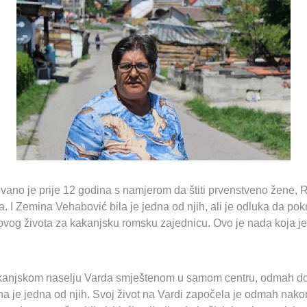
ano je prije 12 godina s namjerom da štiti prvenstveno žene, R
. I Zemina Vehabović bila je jedna od njih, ali je odluka da pok
 novog života za kakanjsku romsku zajednicu. Ovo je nada koja je
anjskom naselju Varda smještenom u samom centru, odmah do g
na je jedna od njih. Svoj život na Vardi započela je odmah nakon