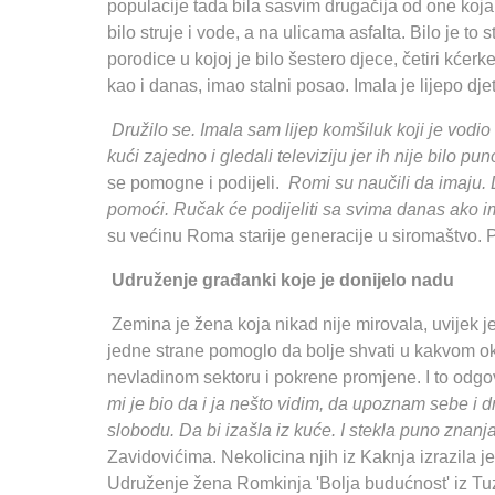
populacije tada bila sasvim drugačija od one koja 
bilo struje i vode, a na ulicama asfalta. Bilo je to
porodice u kojoj je bilo šestero djece, četiri kćer
kao i danas, imao stalni posao. Imala je lijepo djet
Družilo se. Imala sam lijep komšiluk koji je vodio 
kući zajedno i gledali televiziju jer ih nije bilo pu
se pomogne i podijeli.
Romi su naučili da imaju. D
pomoći. Ručak će podijeliti sa svima danas ako i
su većinu Roma starije generacije u siromaštvo. P
Udruženje građanki koje je donijelo nadu
Zemina je žena koja nikad nije mirovala, uvijek je b
jedne strane pomoglo da bolje shvati u kakvom okr
nevladinom sektoru i pokrene promjene. I to odgo
mi je bio da i ja nešto vidim, da upoznam sebe i
slobodu. Da bi izašla iz kuće. I stekla puno znanj
Zavidovićima. Nekolicina njih iz Kaknja izrazila 
Udruženje žena Romkinja 'Bolja budućnost' iz Tuz