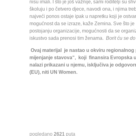
nisu imali. I što je još važnije, sami roditelji su
školuju i po četvero djece, navodi ona, i njima tr
najveći ponos ostaje ipak u napretku koji je ostvar
mogućnost da se izraze, kaže Zemina. Sve što je u
postojanju organizacije, mogućnosti da se organiz
iskustvo sada prenosi tim ženama.
Borit ću se d
Ovaj materijal je nastao u okviru regionaln
mijenjanje stavova“, koji finansira Evropska u
nalazi prikazani u njemu, isključiva je odgov
(EU), niti UN Women.
pogledano
2621
puta