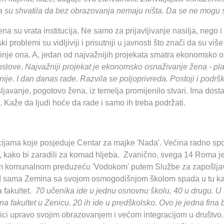
eca su shvatila da bez obrazovanja nemaju ništa. Da se ne mogu 
 su vrata institucija. Ne samo za prijavljivanje nasilja, nego i 
i problemi su vidljiviji i prisutniji u javnosti što znači da su v
minje ona. A, jedan od najvažnijih projekata smatra ekonomsko 
oslove.
Najvažniji projekat je ekonomsko osnaživanje žena - plas
nije. I dan danas rade. Razvila se poljoprivreda. Postoji i podrš
šljavanje, pogotovo žena, iz temelja promijenilo stvari. Ima do
. Kaže da ljudi hoće da rade i samo ih treba podržati.
acijama koje posjeduje Centar za majke 'Nada'. Većina radno s
, kako bi zaradili za komad hljeba. Zvanično, svega 14 Roma je
om komunalnom preduzeću 'Vodokom' putem Službe za zapošljava
 I sama Zemina sa svojom osmogodišnjom školom spada u tu kat
a fakultet.
70 učenika ide u jednu osnovnu školu, 40 u drugu. U s
a fakultet u Zenicu. 20 ih ide u predškolsko. Ovo je jedna fina 
ici upravo svojim obrazovanjem i većom integracijom u društvo. I