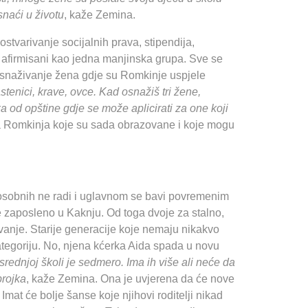
snaći u životu
, kaže Zemina.
ostvarivanje socijalnih prava, stipendija,
iše afirmisani kao jedna manjinska grupa. Sve se
osnaživanje žena gdje su Romkinje uspjele
tenici, krave, ovce. Kad osnažiš tri žene,
ka od opštine gdje se može aplicirati za one koji
sta Romkinja koje su sada obrazovane i koje mogu
posobnih ne radi i uglavnom se bavi povremenim
 zaposleno u Kaknju. Od toga dvoje za stalno,
nje. Starije generacije koje nemaju nikakvo
egoriju. No, njena kćerka Aida spada u novu
rednjoj školi je sedmero. Ima ih više ali neće da
brojka
, kaže Zemina. Ona je uvjerena da će nove
mat će bolje šanse koje njihovi roditelji nikad