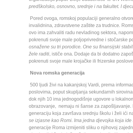
predškolsko, osnovno, srednje i na fakultet. I dj
Pored ovoga, romskoj populaciji generalno otvorena
invalidnina, zdravstvene zaštite za trudnice. Romsk
ovo ima zahvaliti radu nevladinog sektora, napo
pokrenuti svoje male poljoprivredne i stočarske p
osnažene su tri porodice. One su finansijski stabil
žele raditi
, ističe ona. Dodaje da bi dodatno zapo
pokrenuti svoje male krojačke ili frizerske poslove
Nova romska generacija
500 ljudi živi na kakanjskoj Vardi, prema inform
poslovima, poput skupljanja sekundarnih sirovina
dok njih 10 ima jednogodišnje ugovore u lokaln
obrazovanje, nemaju ni šanse za zapošljavanje.
generaciju koja završava srednju školu i želi ići n
se izjasne kao Romi. Ima jedna djevojka koja ide n
generacije Roma izmijeniti sliku o njihovoj zajedn