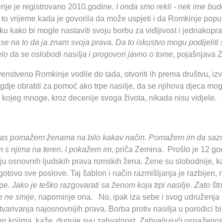
ženje je registrovano 2010.godine.
I onda smo rekli - nek ime b
e to vrijeme kada je govorila da može uspjeti i da Romkinje poput 
kako bi mogle nastaviti svoju borbu za vidljivost i jednakopra
se na to da ja znam svoja prava. Da to iskustvo mogu podijeliti 
elo da se oslobodi nasilja i progovori javno o tome
, pojašnjava 
prvenstveno Romkinje vodile do tada, otvoriti ih prema društvu, iz
je obratiti za pomoć ako trpe nasilje, da se njihova djeca mogu 
 kojeg mnoge, kroz decenije svoga života, nikada nisu vidjele.
nas pomažem ženama na bilo kakav način. Pomažem im da saznaju
m s njima na teren. I pokažem im
, priča Zemina. Prošlo je 12 go
u osnovnih ljudskih prava romskih žena. Žene su slobodnije, ka
otovo sve poslove. Taj šablon i način razmišljanja je razbijen, 
rpe.
Jako je teško razgovarati sa ženom koja trpi nasilje. Zato što
je ne smije
, napominje ona. No, ipak iza sebe i svog udruženja i
rivanja najosnovnijih prava. Borba protiv nasilja u porodici bi
en kojima, kaže, duguje svu zahvalnost.
Zahvaljujući osnaženos