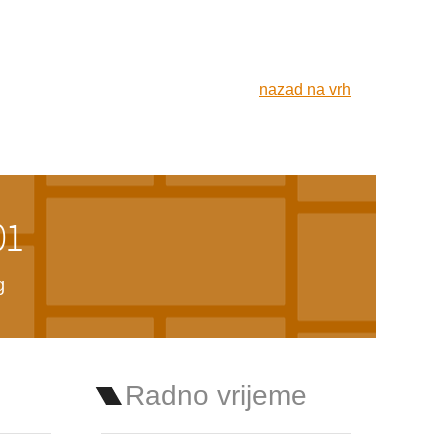
nazad na vrh
01
g
Radno vrijeme