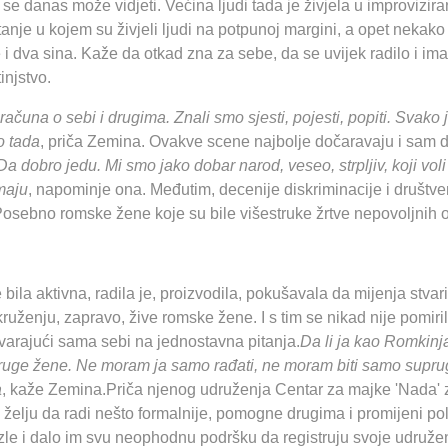
se danas može vidjeti. Većina ljudi tada je živjela u improvizir
 stanje u kojem su živjeli ljudi na potpunoj margini, a opet nekako
ke i dva sina. Kaže da otkad zna za sebe, da se uvijek radilo i ima
injstvo.
računa o sebi i drugima. Znali smo sjesti, pojesti, popiti. Svako j
no tada
, priča Zemina. Ovakve scene najbolje dočaravaju i sam d
a dobro jedu. Mi smo jako dobar narod, veseo, strpljiv, koji voli p
maju
, napominje ona. Međutim, decenije diskriminacije i društve
osebno romske žene koje su bile višestruke žrtve nepovoljnih ok
ila aktivna, radila je, proizvodila, pokušavala da mijenja stvari.
uženju, zapravo, žive romske žene. I s tim se nikad nije pomiril
varajući sama sebi na jednostavna pitanja.
Da li ja kao Romkinja
 druge žene. Ne moram ja samo rađati, ne moram biti samo supru
a
, kaže Zemina.Priča njenog udruženja Centar za majke 'Nada'
je želju da radi nešto formalnije, pomogne drugima i promijeni p
le i dalo im svu neophodnu podršku da registruju svoje udružen