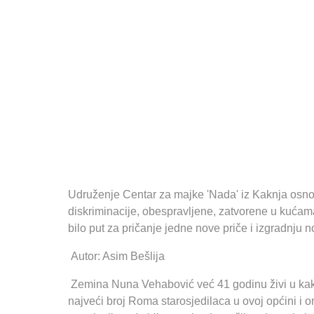
Udruženje Centar za majke 'Nada' iz Kaknja osnov
diskriminacije, obespravljene, zatvorene u kućama
bilo put za pričanje jedne nove priče i izgradnju
Autor: Asim Bešlija
Zemina Nuna Vehabović već 41 godinu živi u kak
najveći broj Roma starosjedilaca u ovoj općini i o