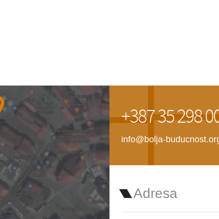
+387 35 298 0
info@bolja-buducnost.or
Adresa