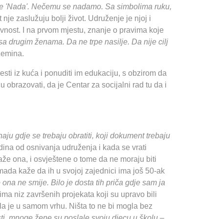
ude 'Nada'. Nečemu se nadamo. Sa simbolima ruku,
nje zaslužuju bolji život. Udruženje je njoj i
vnost. I na prvom mjestu, znanje o pravima koje
sa drugim ženama. Da ne trpe nasilje. Da nije cilj
Zemina.
vesti iz kuća i ponuditi im edukaciju, s obzirom da
obrazovati, da je Centar za socijalni rad tu da i
 gdje se trebaju obratiti, koji dokument trebaju
dina od osnivanja udruženja i kada se vrati
že ona, i osvještene o tome da ne moraju biti
mada kaže da ih u svojoj zajednici ima još 50-ak
 ona ne smije. Bilo je dosta tih priča gdje sam ja
ma niz završenih projekata koji su upravo bili
la je u samom vrhu. Ništa to ne bi mogla bez
ti, mnoge žene su poslale svoju djecu u školu –