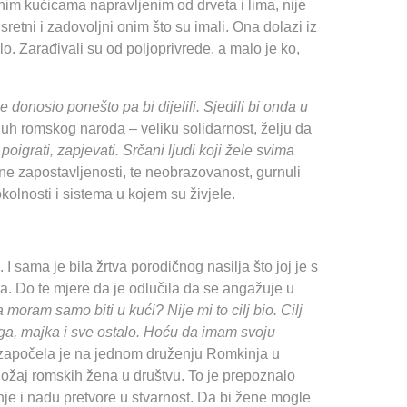
anim kućicama napravljenim od drveta i lima, nije
 sretni i zadovoljni onim što su imali. Ona dolazi iz
lo. Zarađivali su od poljoprivrede, a malo je ko,
e donosio ponešto pa bi dijelili. Sjedili bi onda u
uh romskog naroda – veliku solidarnost, želju da
oigrati, zapjevati. Srčani ljudi koji žele svima
ne zapostavljenosti, te neobrazovanost, gurnuli
olnosti i sistema u kojem su živjele.
 I sama je bila žrtva porodičnog nasilja što joj je s
a. Do te mjere da je odlučila da se angažuje u
 moram samo biti u kući? Nije mi to cilj bio. Cilj
ga, majka i sve ostalo. Hoću da imam svoju
 započela je na jednom druženju Romkinja u
oložaj romskih žena u društvu. To je prepoznalo
je i nadu pretvore u stvarnost. Da bi žene mogle