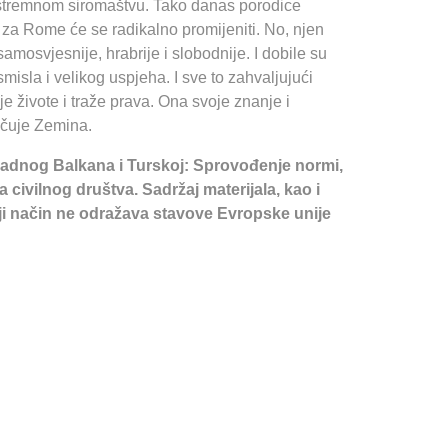
u ekstremnom siromaštvu. Tako danas porodice
a za Rome će se radikalno promijeniti. No, njen
amosvjesnije, hrabrije i slobodnije. I dobile su
isla i velikog uspjeha. I sve to zahvaljujući
e živote i traže prava. Ona svoje znanje i
jučuje Zemina.
padnog Balkana i Turskoj: Sprovođenje normi,
civilnog društva. Sadržaj materijala, kao i
oji način ne odražava stavove Evropske unije