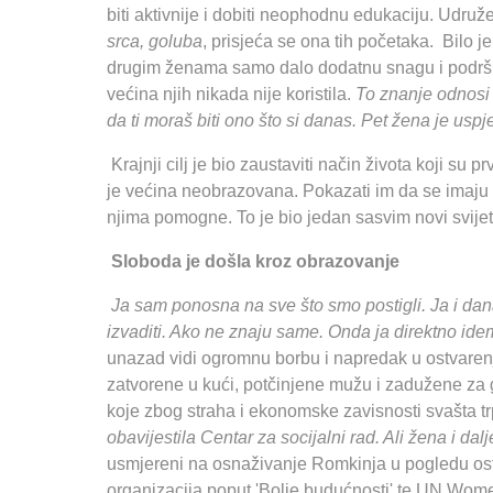
biti aktivnije i dobiti neophodnu edukaciju. Udru
srca, goluba
, prisjeća se ona tih početaka. Bilo j
drugim ženama samo dalo dodatnu snagu i podršku 
većina njih nikada nije koristila.
To znanje odnosi 
da ti moraš biti ono što si danas. Pet žena je uspj
Krajnji cilj je bio zaustaviti način života koji su 
je većina neobrazovana. Pokazati im da se imaju gd
njima pomogne. To je bio jedan sasvim novi svijet
Sloboda je došla kroz obrazovanje
Ja sam ponosna na sve što smo postigli. Ja i da
izvaditi. Ako ne znaju same. Onda ja direktno ide
unazad vidi ogromnu borbu i napredak u ostvarenj
zatvorene u kući, potčinjene mužu i zadužene za g
koje zbog straha i ekonomske zavisnosti svašta t
obavijestila Centar za socijalni rad. Ali žena i dal
usmjereni na osnaživanje Romkinja u pogledu ostva
organizacija poput 'Bolje budućnosti' te UN Wom