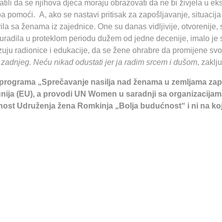
 shvatili da se njihova djeca moraju obrazovati da ne bi živjela 
eba pomoći. A, ako se nastavi pritisak za zapošljavanje, situacij
ila sa ženama iz zajednice. One su danas vidljivije, otvorenije, s
radila u proteklom periodu dužem od jedne decenije, imalo je sm
uju radionice i edukacije, da se žene ohrabre da promijene svoj
o zadnjeg. Neću nikad odustati jer ja radim srcem i dušom
, zakl
og programa „Sprečavanje nasilja nad ženama u zemljama za
nija (EU), a provodi UN Women u saradnji sa organizacijama 
ornost Udruženja žena Romkinja „Bolja budućnost“ i ni na k