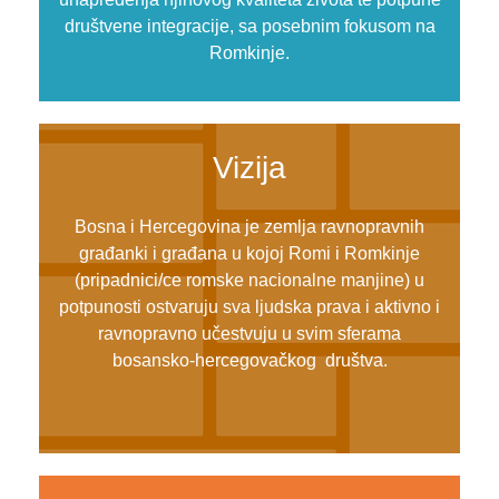
društvene integracije, sa posebnim fokusom na
Romkinje.
Vizija
Bosna i Hercegovina je zemlja ravnopravnih
građanki i građana u kojoj Romi i Romkinje
(pripadnici/ce romske nacionalne manjine) u
potpunosti ostvaruju sva ljudska prava i aktivno i
ravnopravno učestvuju u svim sferama
bosansko-hercegovačkog društva.